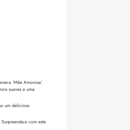
caneca ‘Mãe Amorosa’.
tons suaves e uma
mo um delicioso
 Surpreenda-a com este