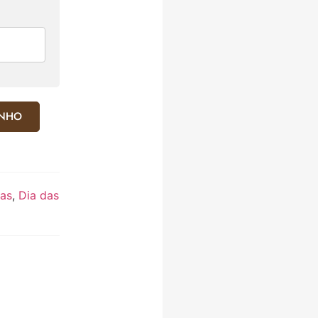
INHO
as
,
Dia das